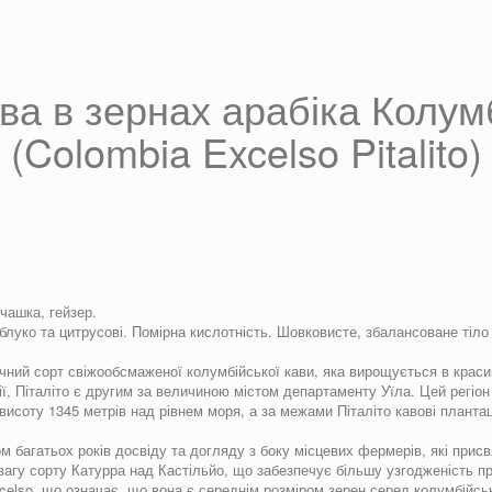
а в зернах арабіка Колумб
(Colombia Excelso Pitalito
)
чашка, гейзер.
луко та цитрусові. Помірна кислотність. Шовковисте, збалансоване тіло
й сорт свіжообсмаженої колумбійської кави, яка вирощується в красивих
таліто є другим за величиною містом департаменту Уїла. Цей регіон є
исоту 1345 метрів над рівнем моря, а за межами Піталіто кавові плантац
багатьох років досвіду та догляду з боку місцевих фермерів, які прис
вагу сорту Катурра над Кастільйо, що забезпечує більшу узгодженість пр
lso, що означає, що вона є середнім розміром зерен серед колумбійськи