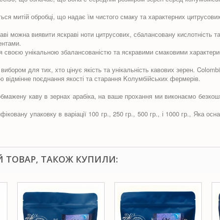
 митій обробці, що надає їм чистого смаку та характерних цитрусових 
і можна виявити яскраві ноти цитрусових, сбалансовану кислотність та 
ентами.
я своєю унікальною збалансованістю та яскравими смаковими характерист
ром для тих, хто цінує якість та унікальність кавових зерен. Colombia
ою відмінне поєднання якості та старання Kолумбійських фермерів.
бмажену каву в зернах арабіка, на ваше прохання ми виконаємо безкошт
ковану упаковку в варіації 100 гр., 250 гр., 500 гр., і 1000 гр., Яка о
Й ТОВАР, ТАКОЖ КУПИЛИ: