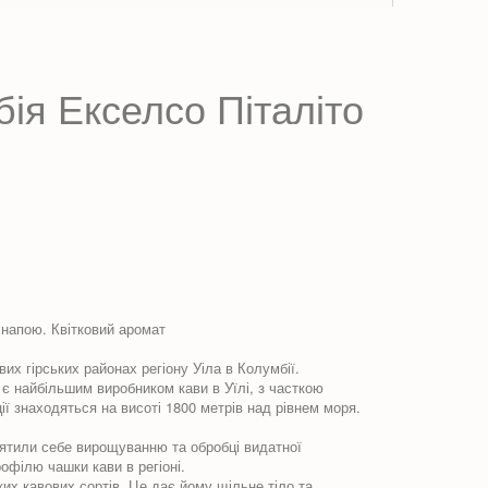
ія Екселсо Піталіто
 напою. Квітковий аромат
 гірських районах регіону Уіла в Колумбії.
 найбільшим виробником кави в Уїлі, з часткою
ії знаходяться на висоті 1800 метрів над рівнем моря.
вятили себе вирощуванню та обробці видатної
офілю чашки кави в регіоні.
х кавових сортів. Це дає йому щільне тіло та