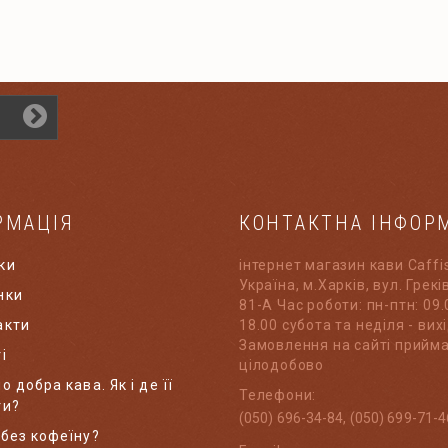
РМАЦІЯ
КОНТАКТНА ІНФОР
ки
інтернет магазин кави Caffi
Україна, м.Харків, вул. Грек
нки
81-А Час роботи: пн-птн: 09.
акти
18.00 субота та неділя - вихі
Замовлення на сайті прийм
і
цілодобово
о добра кава. Як і де її
Телефони:
ти?
(050) 696-34-84, (050) 699-71-4
 без кофеїну?