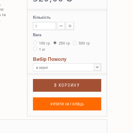
.
ти:
а та
Кількість
,
Вага
100 гр
250 гр
500 гр
1 кг
Вибір Помолу
в зерні
В КОРЗИНУ
КУПИТИ ЗА 1 КЛЯЦЬ