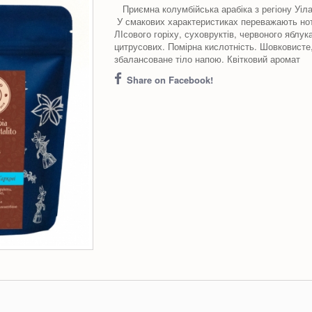
Приємна колумбійська арабіка з регіону Уіла
У смакових характеристиках переважають но
ЛІсового горіху, суховруктів, червоного яблук
цитрусових. Помірна кислотність. Шовковисте
збалансоване тіло напою. Квітковий аромат
Share on Facebook!