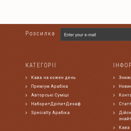
Розсилка
КАТЕГОРІЇ
ІНФО
Кава на кожен день
Зниж
Преміум Арабіка
Нови
Авторські Суміші
Конт
Набори+Дріпи+Декаф
Статт
Specialty Арабіка
Дійсн
знай
Кава