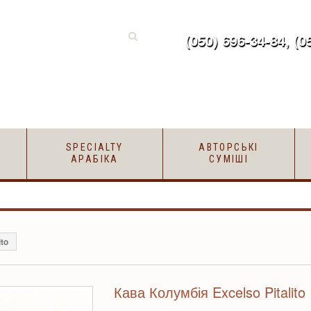
(050) 696-34-84, (0
SPECIALTY
АВТОРСЬКІ
АРАБІКА
СУМІШІ
ito
Кава Колумбія Excelso Pitalito