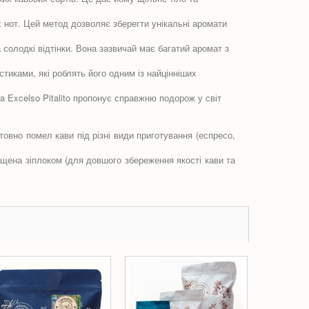
нот. Цей метод дозволяє зберегти унікальні аромати
солодкі відтінки. Вона зазвичай має багатий аромат з
иками, які роблять його одним із найцінніших
 Excelso Pitalito пропонує справжню подорож у світ
овно помел кави під різні види приготування (еспресо,
снащена зіплоком (для довшого збереження якості кави та