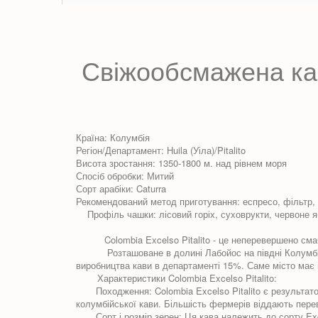
Свіжообсмажена кав
Країна: Колумбія
Регіон/Департамент: Huila (Уіла)/Pitalito
Висота зростання: 1350-1800 м. над рівнем моря
Спосіб обробки: Митий
Сорт арабіки: Caturra
Рекомендований метод приготування: еспресо, фільтр, 
Профіль чашки: лісовий горіх, суховрукти, червоне яб
Colombia Excelso Pitalito - це неперевершено смачни
Розташоване в долині Лабойос на півдні Колумбії, Пі
виробництва кави в департаменті 15%. Саме місто має в
Характеристики Colombia Excelso Pitalito:
Походження: Colombia Excelso Pitalito є результатом 
колумбійської кави. Більшість фермерів віддають пере
Сорт і розмір зерен: Ця кава належить до сорту Exce