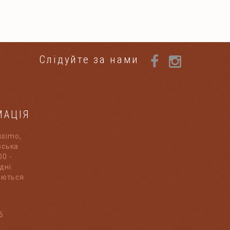
Слідуйте за нами
МАЦІЯ
ssimo,
івська
00 -
дні.
аються
6