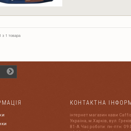
1 з 1 товара
РМАЦІЯ
КОНТАКТНА ІНФОР
ки
інтернет магазин кави Caffi
Україна, м.Харків, вул. Грек
нки
81-А Час роботи: пн-птн: 09.