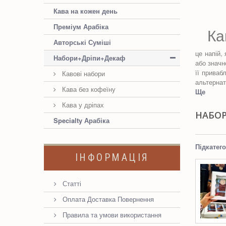
Кава на кожен день
Преміум Арабіка
Кав
Авторські Суміші
це напій,
Набори+Дріпи+Декаф
або значн
її приваб
Кавові набори
альтернат
Кава без кофеїну
Ще
Кава у дріпах
НАБО
Specialty Арабіка
Підкатего
ІНФОРМАЦІЯ
Статті
Оплата Доставка Повернення
Правила та умови використання