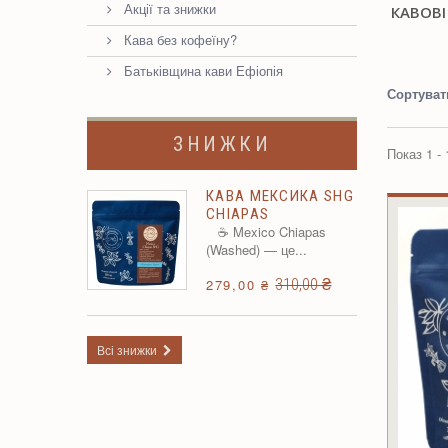
Акції та знижки
КАВОВІ
Кава без кофеїну?
Батьківщина кави Ефіопія
Сортуват
ЗНИЖКИ
Показ 1 - 
КАВА МЕКСИКА SHG
CHIAPAS
☕ Mexico Chiapas
(Washed) — це...
310,00 ₴
279,00 ₴
Всі знижки