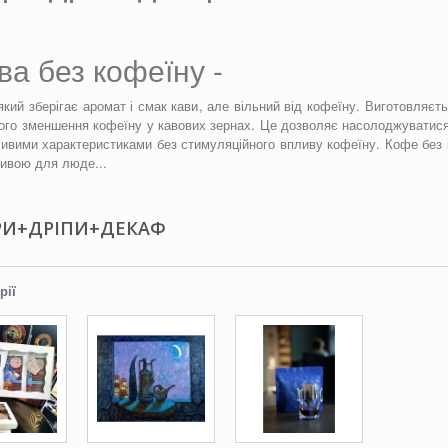
а без кофеїну -
 який зберігає аромат і смак кави, але вільний від кофеїну. Виготовля
ого зменшення кофеїну у кавових зернах. Це дозволяє насолоджуватися
ливими характеристиками без стимуляційного впливу кофеїну. Кофе без
ивою для люде...
РИ+ДРІПИ+ДЕКАФ
рії