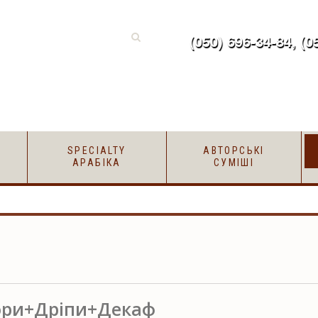
(050) 696-34-84, (0
SPECIALTY
АВТОРСЬКІ
АРАБІКА
СУМІШІ
ори+Дріпи+Декаф