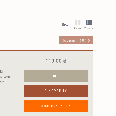
Вид:
Сітка
Список
Порівняти (
0
)
110,00 ₴
й з
нотами
ЩЕ
гід.
В КОРЗИНУ
КУПИТИ ЗА 1 КЛЯЦЬ