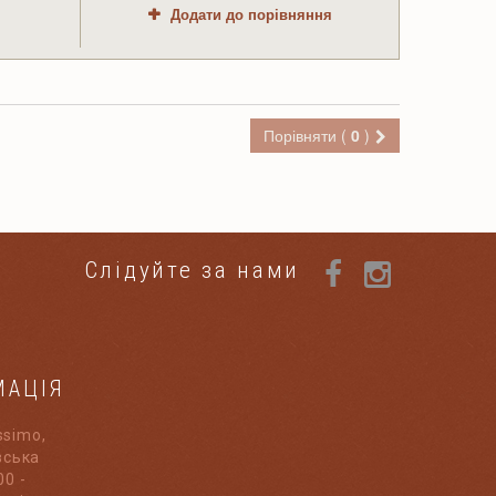
Додати до порівняння
Порівняти (
0
)
Слідуйте за нами
МАЦІЯ
ssimo,
івська
00 -