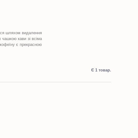
ється шляхом видалення
 чашкою кави зі всіма
 кофеїну є прекрасною
Є 1 товар.