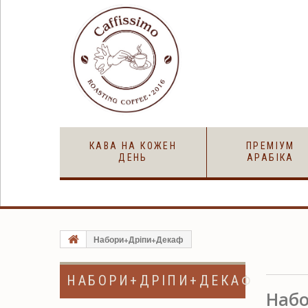
КАВА НА КОЖЕН
ПРЕМІУМ
ДЕНЬ
АРАБІКА
Набори+Дріпи+Декаф
НАБОРИ+ДРІПИ+ДЕКАФ
Наб