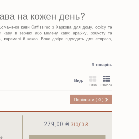
ва на кожен день?
маженої кави Caffissimo з Харкова для дому, офісу та
 каву в зернах або мелену каву: арабіку, робусту та
в, карамелі й какао. Вона добре підходить для еспресо,
9 товарів.
Вид:
Сітка
Список
Порівняти (
0
)
279,00 ₴
310,00 ₴
це