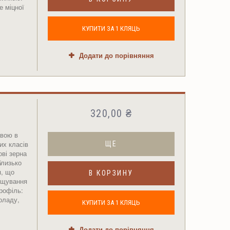
 міцної
КУПИТИ ЗА 1 КЛЯЦЬ
Додати до порівняння
320,00 ₴
вою в
их класів
ЩЕ
ові зерна
близько
я, що
В КОРЗИНУ
ощування
рофіль:
оладу,
КУПИТИ ЗА 1 КЛЯЦЬ
Додати до порівняння