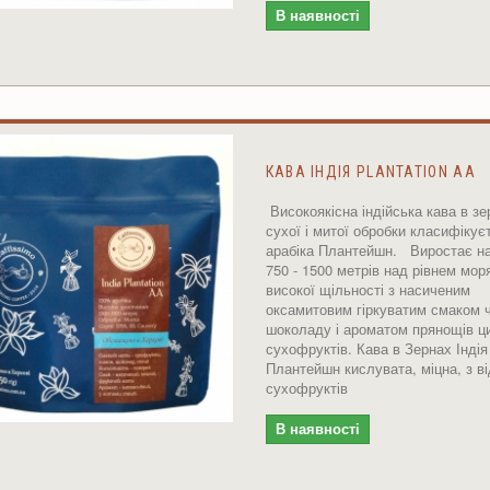
В наявності
КАВА ІНДІЯ PLANTATION АА
Високоякісна індійська кава в зе
сухої і митої обробки класифікує
арабіка Плантейшн. Виростає на
750 - 1500 метрів над рівнем мор
високої щільності з насиченим
оксамитовим гіркуватим смаком 
шоколаду і ароматом прянощів ци
сухофруктів. Кава в Зернах Індія
Плантейшн кислувата, міцна, з ві
сухофруктів
В наявності