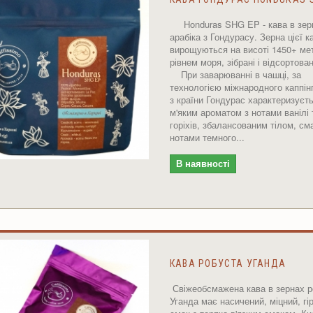
Honduras SHG EP - кава в зер
арабіка з Гондурасу. Зерна цієї к
вирощуються на висоті 1450+ мет
рівнем моря, зібрані і відсортован
При заварюванні в чашці, за
технологією міжнародного каппінг
з країни Гондурас характеризуєть
м'яким ароматом з нотами ванілі 
горіхів, збалансованим тілом, с
нотами темного...
В наявності
КАВА РОБУСТА УГАНДА
Свіжеобсмажена кава в зернах р
Уганда має насичений, міцний, гі