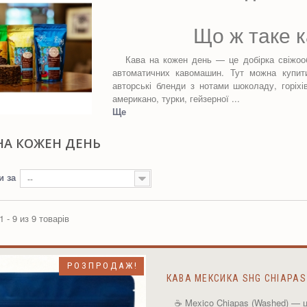
Що ж таке ка
Кава на кожен день — це добірка свіжообс
автоматичних кавомашин. Тут можна купити
авторські бленди з нотами шоколаду, горіхі
американо, турки, гейзерної ...
Ще
НА КОЖЕН ДЕНЬ
и за
--
 - 9 из 9 товарів
РОЗПРОДАЖ!
КАВА МЕКСИКА SHG CHIAPAS
☕ Mexico Chiapas (Washed) — 