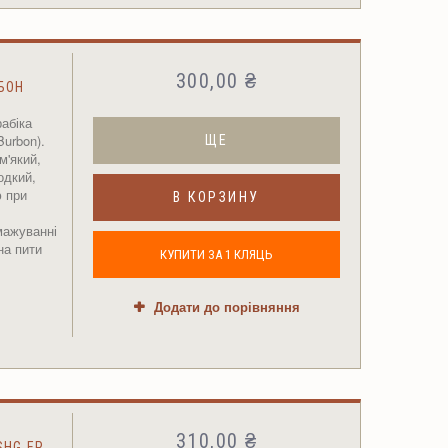
300,00 ₴
БОН
абіка
urbon).
ЩЕ
м'який,
одкий,
ю при
В КОРЗИНУ
мажуванні
на пити
КУПИТИ ЗА 1 КЛЯЦЬ
Додати до порівняння
310,00 ₴
SHG EP