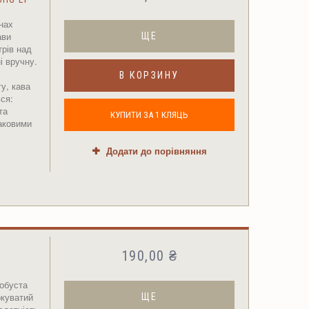
нах
ави
ЩЕ
рів над
і вручну.
В КОРЗИНУ
у, кава
ся:
та
КУПИТИ ЗА 1 КЛЯЦЬ
маковими
Додати до порівняння
190,00 ₴
обуста
ркуватий
ЩЕ