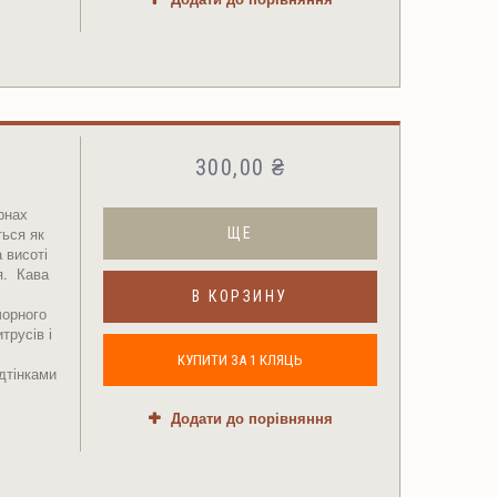
300,00 ₴
рнах
ться як
ЩЕ
 висоті
я. Кава
В КОРЗИНУ
чорного
трусів і
КУПИТИ ЗА 1 КЛЯЦЬ
дтінками
Додати до порівняння