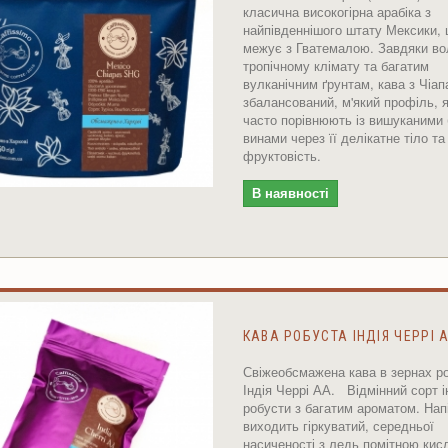
класична високогірна арабіка з
найпівденнішого штату Мексики,
межує з Гватемалою. Завдяки во
тропічному клімату та багатим
вулканічним ґрунтам, кава з Чіап
збалансований, м'який профіль, 
часто порівнюють із вишуканими 
винами через її делікатне тіло та
фруктовість.
В наявності
КАВА РОБУСТА ІНДІЯ ЧЕРРІ 
Свіжеобсмажена кава в зернах р
Індія Черрі АА. Відмінний сорт і
робусти з багатим ароматом. Нап
виходить гіркуватий, середньої
насиченості з ледь помітною кис