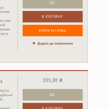
ЩЕ
 що
логому
В КОРЗИНУ
асу має
який
білими
КУПИТИ ЗА 1 КЛЯЦЬ
 чисту
Додати до порівняння
205,00 ₴
АА
обуста
ндійської
ЩЕ
ій
линкою.
В КОРЗИНУ