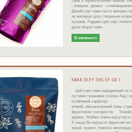
смак з терпко-в'язким смаком. Ки
- помірна, аромат - слабовиражен
Даний сорт кави часто використо
як матеріал для створення еспре
купажів. Радимо цей сорт любит
дуже міцної кави.
В наявності
КАВА ПЕРУ SHG EP GR.1
Цей сорт кави народжений на о
густими туманами схилах Анд і 
особливий характер:
м'який, збалансований смак з пр
фруктовою солодкістю. Тонкий,
аромат. Майже повна відсутність 
У чашці Ви відчуєте фруктові нот
вишні, кураги, темного винограду