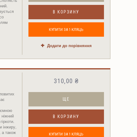
слотність
ний.
вується
В КОРЗИНУ
со
елям
КУПИТИ ЗА 1 КЛЯЦЬ
Додати до порівняння
310,00 ₴
повитих
має
ЩЕ
иємною
 ніжний
В КОРЗИНУ
гіркоти.
и інжиру,
, а також
КУПИТИ ЗА 1 КЛЯЦЬ