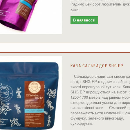
Радимо цей сорт любителям дуже
кави.
В наявності
КАВА САЛЬВАДОР SHG EP
Сальвадор славиться своєю ка
світі, і SHG EP є одним з найвищ
якості вирощуваної тут кави. Кав
SHG EP вирощуються на висоті 
1200-1700 метрів над рівнем мор
створює ідеальні умови для вир
високоякісної кави. Смаковий п
переважають ноти молочний шок
фундуку, зеленого винограду,
сухофруктів.