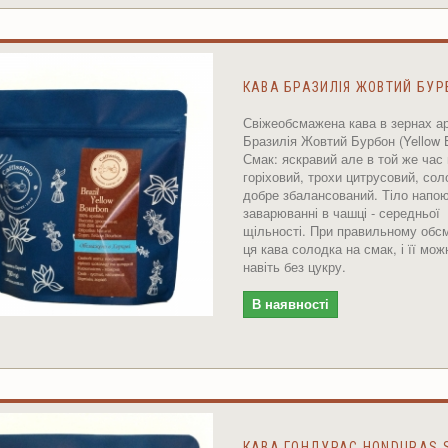
КАВА БРАЗИЛІЯ ЖОВТИЙ БУР
Свіжеобсмажена кава в зернах ар
Бразилія Жовтий Бурбон (Yellow B
Смак: яскравий але в той же час 
горіховий, трохи цитрусовий, сол
добре збалансований. Тіло напо
заварюванні в чашці - середньої
щільності. При правильному обс
ця кава солодка на смак, і її мож
навіть без цукру.
В наявності
КАВА ГОНДУРАС HONDURAS 