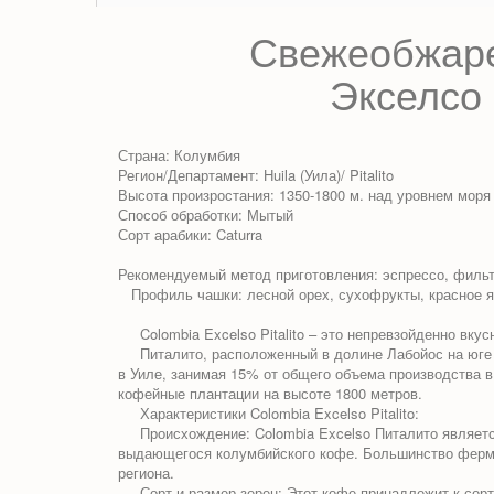
Свежеобжаре
Экселсо
Страна: Колумбия
Регион/Департамент: Huila (Уила)/ Pitalito
Высота произростания: 1350-1800 м. над уровнем моря
Способ обработки: Мытый
Сорт арабики: Caturra
Рекомендуемый метод приготовления: эспрессо, фильтр
Профиль чашки: лесной орех, сухофрукты, красное яб
Colombia
Excelso Pitalito
– это непревзойденно вкус
Питалито, расположенный в долине Лабойос на юге К
в Уиле, занимая 15% от общего объема производства в
кофейные плантации на высоте 1800 метров.
Характеристики Colombia Excelso Pitalito:
Происхождение: Colombia Excelso Питалито является
выдающегося колумбийского кофе. Большинство фермер
региона.
Сорт и размер зерен: Этот кофе принадлежит к сорту 