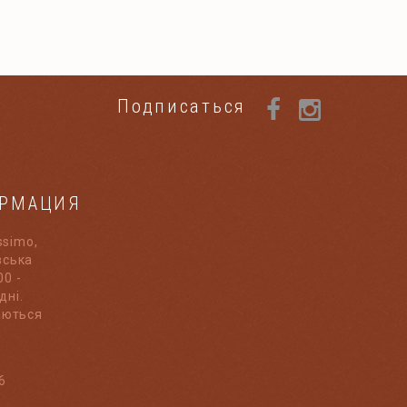
Подписаться
ОРМАЦИЯ
ssimo,
івська
00 -
дні.
аються
6