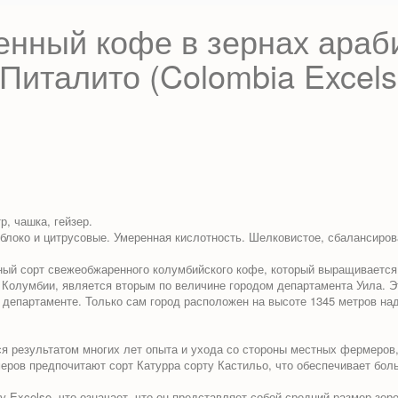
нный кофе в зернах араб
 Питалито
(
Colombia
Excels
, чашка, гейзер.
локо и цитрусовые. Умеренная кислотность. Шелковистое, сбалансиров
ный сорт свежеобжаренного колумбийского кофе, который выращивается 
олумбии, является вторым по величине городом департамента Уила. Э
 департаменте. Только сам город расположен на высоте 1345 метров над
 результатом многих лет опыта и ухода со стороны местных фермеров,
ов предпочитают сорт Катурра сорту Кастильо, что обеспечивает боль
Excelso, что означает, что он представляет собой средний размер зер