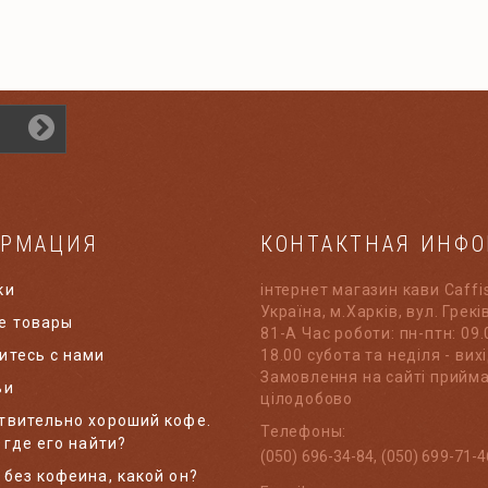
РМАЦИЯ
КОНТАКТНАЯ ИНФ
ки
інтернет магазин кави Caffi
Україна, м.Харків, вул. Грек
е товары
81-А Час роботи: пн-птн: 09.
итесь с нами
18.00 субота та неділя - вихі
Замовлення на сайті прийм
ьи
цілодобово
твительно хороший кофе.
Телефоны:
 где его найти?
(050) 696-34-84, (050) 699-71-4
 без кофеина, какой он?