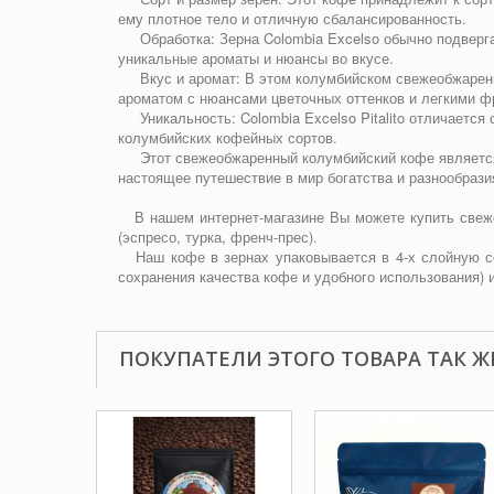
ему плотное тело и отличную сбалансированность.
Обработка: Зерна Colombia Excelso обычно подвергаю
уникальные ароматы и нюансы во вкусе.
Вкус и аромат: В этом колумбийском свежеобжаренно
ароматом с нюансами цветочных оттенков и легкими ф
Уникальность: Colombia Excelso Pitalito отличается
колумбийских кофейных сортов.
Этот свежеобжаренный колумбийский кофе является ид
настоящее путешествие в мир богатства и разнообрази
В нашем интернет-магазине Вы можете купить свеж
(эспресо, турка, френч-прес).
Наш кофе в зернах упаковывается в 4-х слойную сер
сохранения качества кофе и удобного использования) и
ПОКУПАТЕЛИ ЭТОГО ТОВАРА ТАК Ж