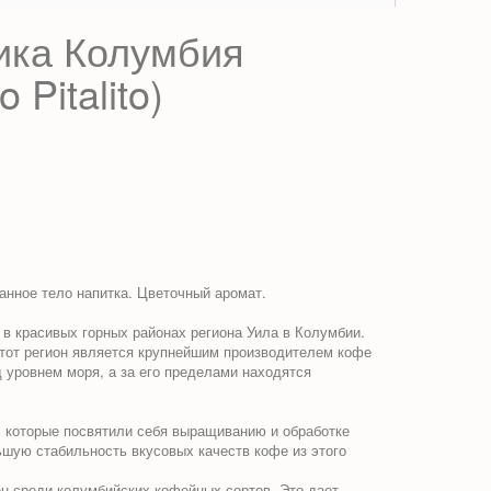
ика Колумбия
o Pitalito
)
анное тело напитка. Цветочный аромат.
в красивых горных районах региона Уила в Колумбии.
тот регион является крупнейшим производителем кофе
 уровнем моря, а за его пределами находятся
 которые посвятили себя выращиванию и обработке
шую стабильность вкусовых качеств кофе из этого
ен среди колумбийских кофейных сортов. Это дает