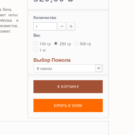
 Уила.
ают ноты:
Количество
яблока и
ковистое,
ромат.
Вес
100 гр
250 гр
500 гр
1 кг
Выбор Помола
В зернах
В КОРЗИНУ
КУПИТЬ В 1КЛИК