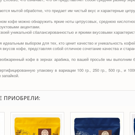
тся мытой обработке, что придает им чистый вкус и характерные цитру
м кофе можно обнаружить яркие ноты цитрусовых, среднюю кислотност
руктовыми акцентами.
 своей уникальной сбалансированностью и яркими вкусовыми характерис
еальным выбором для тех, кто ценит качество и уникальность кофейных
я вкусов кофе, представляя собой отличное сочетание качества и стар
еобжаренный кофе в зернах арабика, по вашей просьбе мы выполним 
тифицированную упаковку в вариации 100 гр., 250 гр., 500 гр., и 100
 запайкой.
Е ПРИОБРЕЛИ: