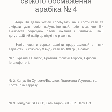
свіжого обсмаження
арабіка № 4
Якщо Ви давно хотіли спробувати наші сорти кави та
вибрати для себе найулюбленіший, або можливо Ви
вибираєте подарунок своїм коханим і близьким. Наш
дегустаційний набір це відмінне рішення.
Набір кави в зернах арабіки представлений в п’яти
варіантах. У кожному 3 види кави по 100 гр., а саме:
№ 1. Бразилія Сантос, Бразилія Жовтий Бурбон, Ефіопія
Їргачефе гр.4.
№ 2. Колумбія Супремо/Екселсо, Гватемала Уеуетенанго,
Коста Ріка Тарразу.
№ 3. Гондурас SHG EP, Сальвадор SHG EP, Перу Gr1.