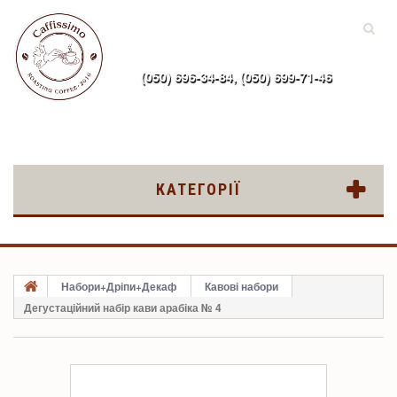
(050) 696-34-84, (050) 699-71-46
uk
КАТЕГОРІЇ
Набори+Дріпи+Декаф
Кавові набори
Дегустаційний набір кави арабіка № 4