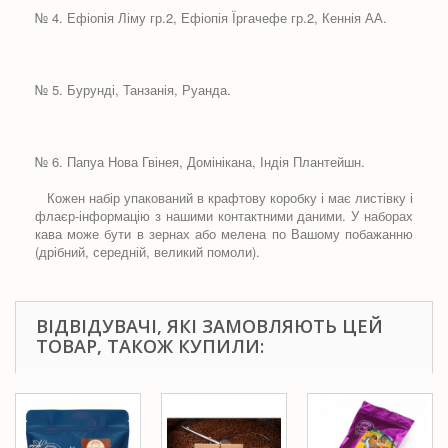
№ 4. Ефіопія Ліму гр.2, Ефіопія Їргачефе гр.2, Кеннія АА.
№ 5. Бурунді, Танзанія, Руанда.
№ 6. Папуа Нова Гвінея, Домінікана, Індія Плантейшн.
Кожен набір упакований в крафтову коробку і має листівку і
флаєр-інформацію з нашими контактними даними. У наборах
кава може бути в зернах або мелена по Вашому побажанню
(дрібний, середній, великий помоли).
ВІДВІДУВАЧІ, ЯКІ ЗАМОВЛЯЮТЬ ЦЕЙ
ТОВАР, ТАКОЖ КУПИЛИ: