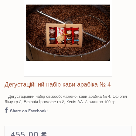
Дегустаційний набір кави арабіка № 4
Дегустаційний набір свіжообсмаженої кави арабіка № 4. Ефіопія
Ліму гр.2, Ефіопія Їргачефе гр.2, Кенія АА. 3 види по 100 гр.
Share on Facebook!
455,00 ₴