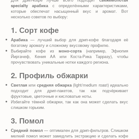
specialty арабика
с определёнными характеристиками,
которые обеспечат насыщенный вкус и аромат. Вот
несколько советов по выбору:
1. Сорт кофе
Арабика
— лучший выбор для дрип-кофе благодаря её
богатому аромату и сложному вкусовому профилю.
Выбирайте кофе из
моно-сорта
(например, Эфиопия
Йиргачеф, Кения AA или Коста-Рика Тарразу), чтобы
прочувствовать уникальные нотки каждого региона.
2. Профиль обжарки
Светлая
или
средняя обжарка
(light/medium roast) идеально
подходит для дрип-пакетов, так как подчёркивает
фруктовые, цветочные и кисловатые ноты.
Избегайте тёмной обжарки, так как она может сделать вкус
слишком горьким.
3. Помол
Средний помол
— оптимален для дрип-фильтров. Слишком
мелкий помол может замедлить экстракцию и сделать кофе