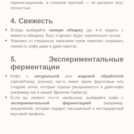
перенасыщенным, а слишком крупный — не раскроет вкус
полностью.
4. Свежесть
Всегда выбирайте
свежую обжарку
(до 4–6 недель с
момента обжарки). Вкус и аромат будут значительно лучше.
Упаковка со спеціально закачанім газом помогает сохранить
свежесть кофе даже в дрип-пакетах.
5. Экспериментальные
ферментации
Кофе с
натуральной
или
медовой обработкой
(natural/honey process) часто имеет яркие фруктовые или
сладкие нотки, которые хорошо раскрываются в дрип-кофе
(например как в нашей Эфиопии Гамбела).
Если вы любите что-то необычное, выбирайте кофе с
экспериментальной ферментацией
(например,
анаэробной), которая подарит насыщенный и нестандартный
вкусовой профиль.