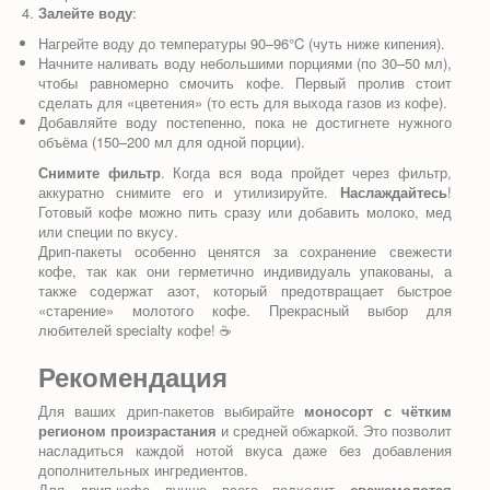
Залейте воду
:
Нагрейте воду до температуры 90–96°C (чуть ниже кипения).
Начните наливать воду небольшими порциями (по 30–50 мл),
чтобы равномерно смочить кофе. Первый пролив стоит
сделать для «цветения» (то есть для выхода газов из кофе).
Добавляйте воду постепенно, пока не достигнете нужного
объёма (150–200 мл для одной порции).
Снимите фильтр
. Когда вся вода пройдет через фильтр,
аккуратно снимите его и утилизируйте.
Наслаждайтесь
!
Готовый кофе можно пить сразу или добавить молоко, мед
или специи по вкусу.
Дрип-пакеты особенно ценятся за сохранение свежести
кофе, так как они герметично индивидуаль упакованы, а
также содержат азот, который предотвращает быстрое
«старение» молотого кофе. Прекрасный выбор для
любителей specialty кофе! ☕
Рекомендация
Для ваших дрип-пакетов выбирайте
моносорт с чётким
регионом произрастания
и средней обжаркой. Это позволит
насладиться каждой нотой вкуса даже без добавления
дополнительных ингредиентов.
Для дрип-кофе лучше всего подходит
свежемолотая