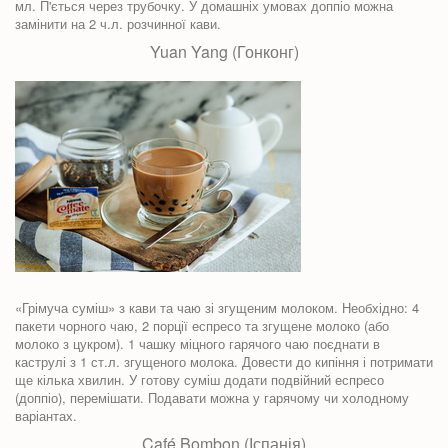
мл. П'ється через трубочку. У домашніх умовах доппіо можна
замінити на 2 ч.л. розчинної кави.
Yuan Yang (Гонконг)
«Грімуча суміш» з кави та чаю зі згущеним молоком. Необхідно: 4
пакети чорного чаю, 2 порції еспресо та згущене молоко (або
молоко з цукром). 1 чашку міцного гарячого чаю поєднати в
каструлі з 1 ст.л. згущеного молока. Довести до кипіння і потримати
ще кілька хвилин. У готову суміш додати подвійний еспресо
(доппіо), перемішати. Подавати можна у гарячому чи холодному
варіантах.
Café Bombon (Іспанія)