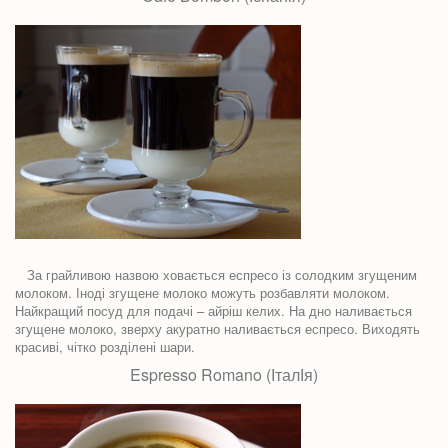
За грайливою назвою ховається еспресо із солодким згущеним
молоком. Іноді згущене молоко можуть розбавляти молоком.
Найкращий посуд для подачі – айріш келих. На дно наливається
згущене молоко, зверху акуратно наливається еспресо. Виходять
красиві, чітко розділені шари.
Espresso Romano (ІталІя)