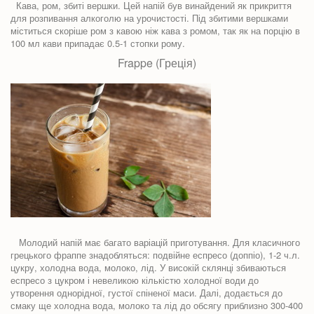
Кава, ром, збиті вершки. Цей напій був винайдений як прикриття
для розпивання алкоголю на урочистості. Під збитими вершками
міститься скоріше ром з кавою ніж кава з ромом, так як на порцію в
100 мл кави припадає 0.5-1 стопки рому.
Frappe (Греція)
Молодий напій має багато варіацій приготування. Для класичного
грецького фраппе знадобляться: подвійне еспресо (доппіо), 1-2 ч.л.
цукру, холодна вода, молоко, лід. У високій склянці збиваються
еспресо з цукром і невеликою кількістю холодної води до
утворення однорідної, густої спіненої маси. Далі, додається до
смаку ще холодна вода, молоко та лід до обсягу приблизно 300-400