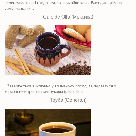
перемелюється і готується, як звичайна кава. Виходить дійсно
сильний напій….
Café de Olla (Мексика)
Заварюється виключно у глиняному посуді та подається з
коричневим тростинним цукром (piloncillo).
Тоуба (Сенегал)