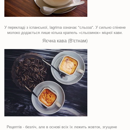
У перекладі з іспанської, lagrima означає "сльоза". У сильно спінене
молоко додається лише кілька крапель «сльозинок» міцної кави.
Яєчна кава (В'єтнам)
Рецептів - безліч, але в основі всіх їх лежить жовток, згущене