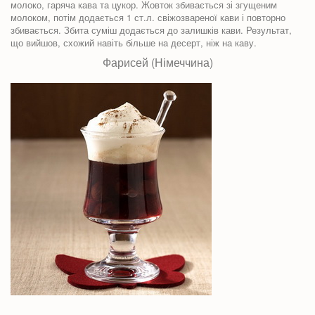
молоко, гаряча кава та цукор. Жовток збивається зі згущеним
молоком, потім додається 1 ст.л. свіжозвареної кави і повторно
збивається. Збита суміш додається до залишків кави. Результат,
що вийшов, схожий навіть більше на десерт, ніж на каву.
Фарисей (Німеччина)