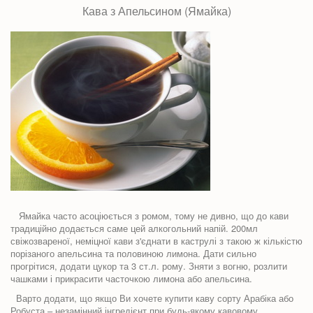
Кава з Апельсином (Ямайка)
Ямайка часто асоціюється з ромом, тому не дивно, що до кави
традиційно додається саме цей алкогольний напій. 200мл
свіжозвареної, неміцної кави з'єднати в каструлі з такою ж кількістю
порізаного апельсина та половиною лимона. Дати сильно
прогрітися, додати цукор та 3 ст.л. рому. Зняти з вогню, розлити
чашками і прикрасити часточкою лимона або апельсина.
Варто додати, що якщо Ви хочете купити каву сорту Арабіка або
Робуста – незамінний інгредієнт при будь-якому кавовому