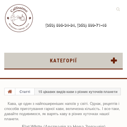
(050) 696-34-84, (050) 699-71-46
uk
КАТЕГОРІЇ
Статті
15 цікавих видів кави з різних куточків планети
Кава, це один з найпоширеніших напоїв у світі. Однак, рецептів і
способів приготування гарної кави, величезна кількість. І все-таки,
давайте подивимося, як варять каву в різних куточках нашої
планети.
Flat White (Австралія та Нова Зеландія)