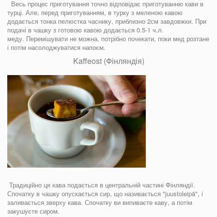
Весь процес приготування точно відповідає приготуванню кави в
турці. Але, перед приготуванням, в турку з меленою кавою
додається тонка пелюстка часнику, приблизно 2см завдовжки. При
подачі в чашку з готовою кавою додається 0.5-1 ч.л.
меду. Перемішувати не можна, потрібно почекати, поки мед розтане
і потім насолоджуватися напоєм.
Kaffeost (Фінляндія)
Традиційно ця кава подається в центральній частині Фінляндії.
Спочатку в чашку опускається сир, що називається "juustoleipä", і
заливається зверху кава. Спочатку ви випиваєте каву, а потім
закушуєте сиром.